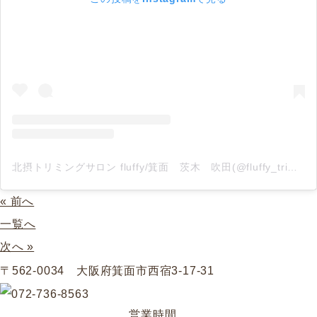
北摂トリミングサロン fluffy/箕面 茨木 吹田(@fluffy_trimming)がシェアした投稿
« 前へ
一覧へ
次へ »
〒562-0034 大阪府箕面市西宿3-17-31
営業時間