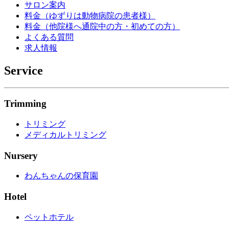
サロン案内
料金（ゆずりは動物病院の患者様）
料金（他院様へ通院中の方・初めての方）
よくある質問
求人情報
Service
Trimming
トリミング
メディカルトリミング
Nursery
わんちゃんの保育園
Hotel
ペットホテル