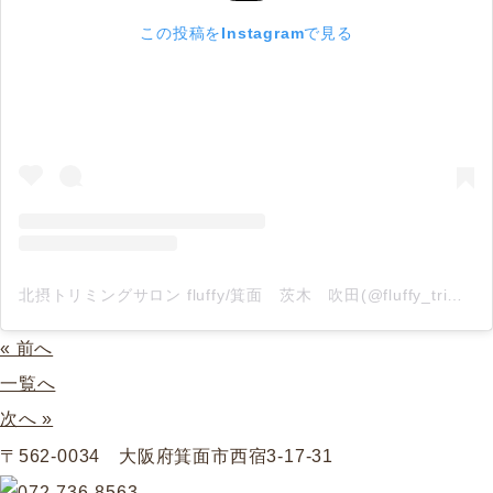
この投稿をInstagramで見る
北摂トリミングサロン fluffy/箕面 茨木 吹田(@fluffy_trimming)がシェアした投稿
« 前へ
一覧へ
次へ »
〒562-0034 大阪府箕面市西宿3-17-31