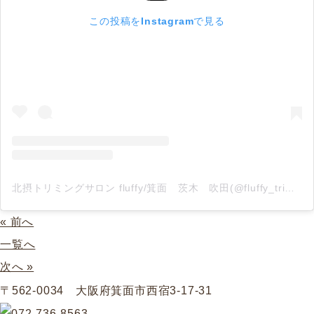
この投稿をInstagramで見る
北摂トリミングサロン fluffy/箕面 茨木 吹田(@fluffy_trimming)がシェアした投稿
« 前へ
一覧へ
次へ »
〒562-0034 大阪府箕面市西宿3-17-31