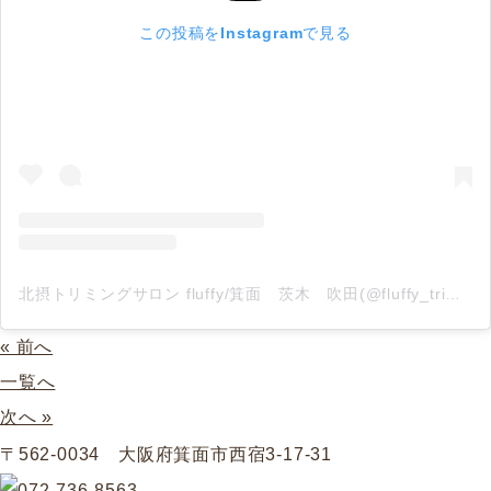
この投稿をInstagramで見る
北摂トリミングサロン fluffy/箕面 茨木 吹田(@fluffy_trimming)がシェアした投稿
« 前へ
一覧へ
次へ »
〒562-0034 大阪府箕面市西宿3-17-31