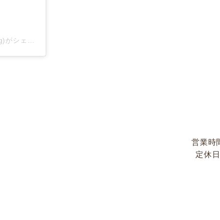
北摂トリミングサロン fluffy/箕面 茨木 吹田(@fluffy_trimming)がシェアした投稿
営業時
定休