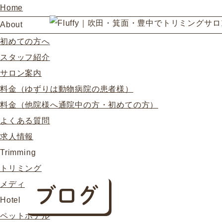
Home
About
初めての方へ
スタッフ紹介
サロン案内
料金（ゆずりは動物病院の患者様）
料金（他院様へ通院中の方・初めての方）
よくある質問
求人情報
Trimming
トリミング
メディカルトリミング
ブログ
Hotel
ペットホテル