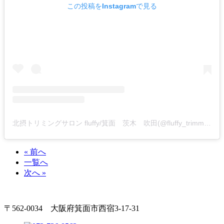
この投稿をInstagramで見る
北摂トリミングサロン fluffy/箕面 茨木 吹田(@fluffy_trimming)がシェアした投稿
« 前へ
一覧へ
次へ »
〒562-0034 大阪府箕面市西宿3-17-31