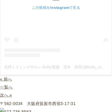
この投稿をInstagramで見る
北摂トリミングサロン fluffy/箕面 茨木 吹田(@fluffy_trimming)がシェアした投稿
« 前へ
一覧へ
次へ »
〒562-0034 大阪府箕面市西宿3-17-31