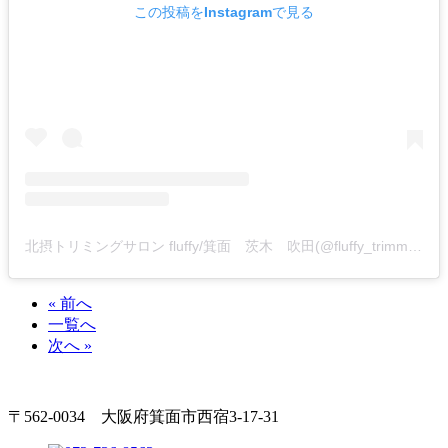
この投稿をInstagramで見る
北摂トリミングサロン fluffy/箕面 茨木 吹田(@fluffy_trimming)がシェアした投稿
« 前へ
一覧へ
次へ »
〒562-0034 大阪府箕面市西宿3-17-31