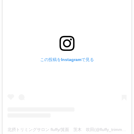
この投稿をInstagramで見る
北摂トリミングサロン fluffy/箕面 茨木 吹田(@fluffy_trimming)がシェアした投稿