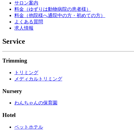
サロン案内
料金（ゆずりは動物病院の患者様）
料金（他院様へ通院中の方・初めての方）
よくある質問
求人情報
Service
Trimming
トリミング
メディカルトリミング
Nursery
わんちゃんの保育園
Hotel
ペットホテル