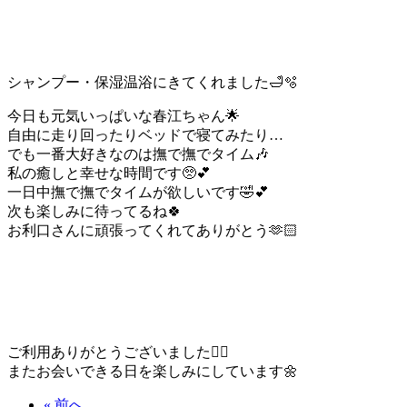
シャンプー・保湿温浴にきてくれました🛁🫧
今日も元気いっぱいな春江ちゃん🌟
自由に走り回ったりベッドで寝てみたり…
でも一番大好きなのは撫で撫でタイム🎶
私の癒しと幸せな時間です🥺💕
一日中撫で撫でタイムが欲しいです🤣💕
次も楽しみに待ってるね🍀
お利口さんに頑張ってくれてありがとう🫶🏻
ご利用ありがとうございました🙇‍♀️
またお会いできる日を楽しみにしています🌼
« 前へ